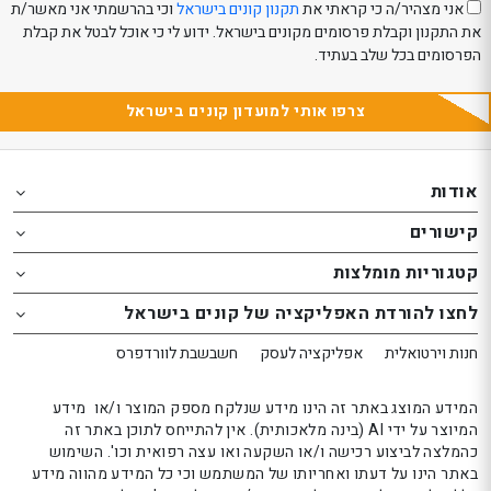
אני מצהיר/ה כי קראתי את
תקנון קונים בישראל
וכי בהרשמתי אני מאשר/ת
את התקנון וקבלת פרסומים מקונים בישראל. ידוע לי כי אוכל לבטל את קבלת
הפרסומים בכל שלב בעתיד.
צרפו אותי למועדון קונים בישראל
Th
Th
foote
foote
אודות
o
o
קישורים
th
th
website
website
קטגוריות מומלצות
אפשרותך
אפשרותך
לחצו להורדת האפליקציה של קונים בישראל
לחוץ
לחוץ
נטר
נטר
חנות וירטואלית
אפליקציה לעסק
חשבשבת לוורדפרס
די
די
דלג
דלג
המידע המוצג באתר זה הינו מידע שנלקח מספק המוצר ו/או מידע
אזור
אזור
המיוצר על ידי AI (בינה מלאכותית). אין להתייחס לתוכן באתר זה
כהמלצה לביצוע רכישה ו/או השקעה ואו עצה רפואית וכו'. השימוש
בא
בא
באתר הינו על דעתו ואחריותו של המשתמש וכי כל המידע מהווה מידע