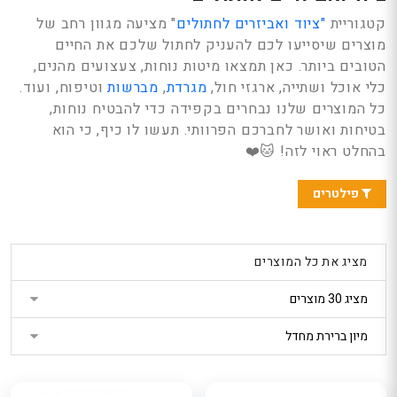
199
249
נטר
קטגוריית
"ציוד ואביזרים לחתולים
" מציעה מגוון רחב של
הטבת קונים בישראל
הטבת קוני
: 5% הנחה נוספת
: 5% הנ
די
אל
מוצרים שיסייעו לכם להעניק לחתול שלכם את החיים
בקופה
בקופה
ת
דלג
חנות מוכרת: פלאוור
חנות מוכר
הטובים ביותר. כאן תמצאו מיטות נוחות, צעצועים מהנים,
פוינט
פוינט
אזור
כלי אוכל ושתייה, ארגזי חול,
מגרדת
,
מברשות
וטיפוח, ועוד.
סידור פרחים בכלי -
סידור פרחי
ת
בא
כל המוצרים שלנו נבחרים בקפידה כדי להבטיח נוחות,
מתנה מהשמש
חלום סגול
בטיחות ואושר לחברכם הפרוותי. תעשו לו כיף, כי הוא
249
249
הטבת קונים בישראל
הטבת קוני
בהחלט ראוי לזה! 🐱❤️
: 5% הנחה נוספת
: 5% הנ
אל
בקופה
בקופה
ת
חנות מוכרת: פלאוור
חנות מוכר
פילטרים
פוינט
פוינט
סידור פרחים לשולחן
סידור פרחי
ארוך בלבן - 70 ס"מ
קסם ורוד
מציג את כל המוצרים
224
389
הטבת קונים בישראל
הטבת קוני
אל
: 5% הנחה נוספת
: 5% הנ
בקופה
בקופה
חנות מוכרת: פלאוור
חנות מוכר
ור
פוינט
פוינט