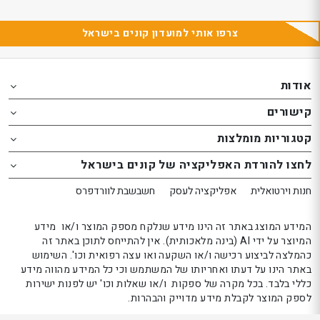
צרפו אותי למועדון קונים בישראל
Th
Th
foote
foote
אודות
o
o
קישורים
th
th
website
website
קטגוריות מומלצות
אפשרותך
אפשרותך
לחצו להורדת האפליקציה של קונים בישראל
לחוץ
לחוץ
נטר
נטר
חנות וירטואלית
אפליקציה לעסק
חשבשבת לוורדפרס
די
די
דלג
דלג
המידע המוצג באתר זה הינו מידע שנלקח מספק המוצר ו/או מידע
אזור
אזור
המיוצר על ידי AI (בינה מלאכותית). אין להתייחס לתוכן באתר זה
כהמלצה לביצוע רכישה ו/או השקעה ואו עצה רפואית וכו'. השימוש
בא
בא
באתר הינו על דעתו ואחריותו של המשתמש וכי כל המידע מהווה מידע
כללי בלבד. בכל מקרה של ספקות ו/או שאלות וכו' יש לפנות ישירות
לספק המוצר לקבלת מידע מדוייק והבהרות.