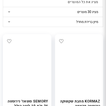
מציג את כל המוצרים
נטר
די
דלג
אזור
בא
KORMAZ מחבת שקשוקה
SEMORY סוטאז' נירוסטה
נירוסטה מקצועי
36 ס"מ 10 ליטר כולל