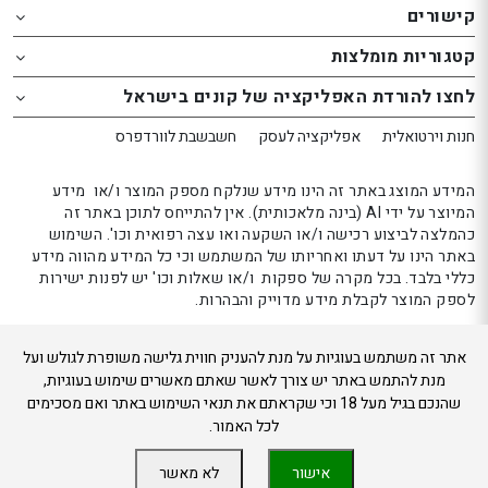
קישורים
th
th
website
website
קטגוריות מומלצות
אפשרותך
אפשרותך
לחצו להורדת האפליקציה של קונים בישראל
לחוץ
לחוץ
נטר
נטר
חנות וירטואלית
אפליקציה לעסק
חשבשבת לוורדפרס
די
די
דלג
דלג
המידע המוצג באתר זה הינו מידע שנלקח מספק המוצר ו/או מידע
אזור
אזור
המיוצר על ידי AI (בינה מלאכותית). אין להתייחס לתוכן באתר זה
כהמלצה לביצוע רכישה ו/או השקעה ואו עצה רפואית וכו'. השימוש
בא
בא
באתר הינו על דעתו ואחריותו של המשתמש וכי כל המידע מהווה מידע
כללי בלבד. בכל מקרה של ספקות ו/או שאלות וכו' יש לפנות ישירות
לספק המוצר לקבלת מידע מדוייק והבהרות.
אתר זה משתמש בעוגיות על מנת להעניק חווית גלישה משופרת לגולש ועל
קונים בישראל 2024
מנת להתמש באתר יש צורך לאשר שאתם מאשרים שימוש בעוגיות,
שהנכם בגיל מעל 18 וכי שקראתם את תנאי השימוש באתר ואם מסכימים
לכל האמור.
אישור
לא מאשר