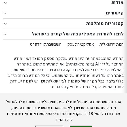
foote
foote
אודות
o
o
קישורים
th
th
website
website
קטגוריות מומלצות
אפשרותך
אפשרותך
לחצו להורדת האפליקציה של קונים בישראל
לחוץ
לחוץ
נטר
נטר
חנות וירטואלית
אפליקציה לעסק
חשבשבת לוורדפרס
די
די
דלג
דלג
המידע המוצג באתר זה הינו מידע שנלקח מספק המוצר ו/או מידע
אזור
אזור
המיוצר על ידי AI (בינה מלאכותית). אין להתייחס לתוכן באתר זה
כהמלצה לביצוע רכישה ו/או השקעה ואו עצה רפואית וכו'. השימוש
בא
בא
באתר הינו על דעתו ואחריותו של המשתמש וכי כל המידע מהווה מידע
כללי בלבד. בכל מקרה של ספקות ו/או שאלות וכו' יש לפנות ישירות
לספק המוצר לקבלת מידע מדוייק והבהרות.
אתר זה משתמש בעוגיות על מנת להעניק חווית גלישה משופרת לגולש ועל
קונים בישראל 2024
מנת להתמש באתר יש צורך לאשר שאתם מאשרים שימוש בעוגיות,
שהנכם בגיל מעל 18 וכי שקראתם את תנאי השימוש באתר ואם מסכימים
לכל האמור.