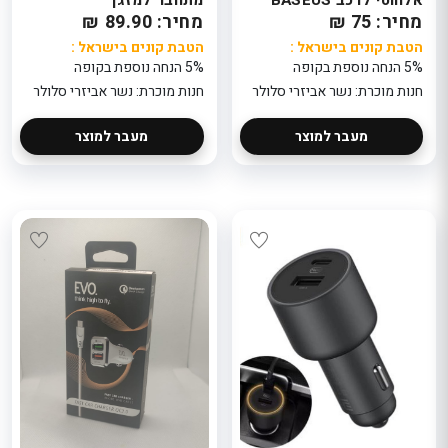
מחיר: 75 ₪
מחיר: 89.90 ₪
הטבת קונים בישראל :
הטבת קונים בישראל :
5% הנחה נוספת בקופה
5% הנחה נוספת בקופה
חנות מוכרת: נשר אביזרי סלולר
חנות מוכרת: נשר אביזרי סלולר
מעבר למוצר
מעבר למוצר
A
סט נחושת שרשרת
1 חלקים
וצמיד לנשים דגם
Grace
ל־6 סועדים
899
279
הטבת קונים בישראל
חנות מוכר
: 10% הנחה נוספת
semory
בקופה
Cartier La
חנות מוכרת: 3Wish