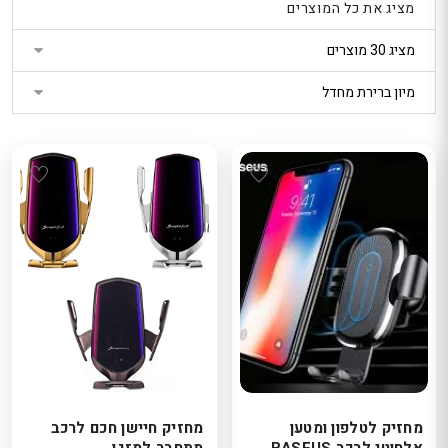
מציג את כל המוצרים
נטר
די
דלג
אזור
בא
מחזיק לטלפון ומטען
מחזיק חיישן חכם לרכב
אלחוטי לרכב BASEUS
מתחבר למזגן