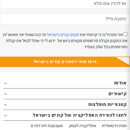
אני מצהיר/ה כי קראתי את
תקנון קונים בישראל
וכי בהרשמתי אני מאשר/ת
את התקנון וקבלת פרסומים מקונים בישראל. ידוע לי כי אוכל לבטל את קבלת
הפרסומים בכל שלב בעתיד.
צרפו אותי למועדון קונים בישראל
Th
Th
foote
foote
אודות
o
o
קישורים
th
th
website
website
קטגוריות מומלצות
אפשרותך
אפשרותך
לחצו להורדת האפליקציה של קונים בישראל
לחוץ
לחוץ
נטר
נטר
חנות וירטואלית
אפליקציה לעסק
חשבשבת לוורדפרס