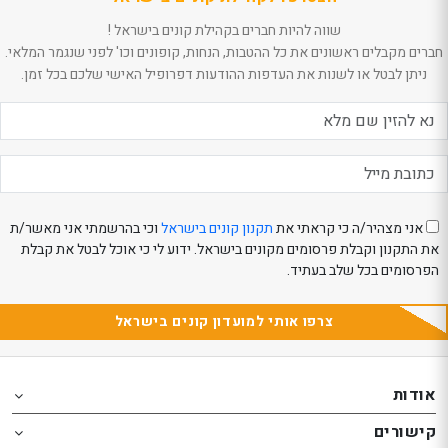
שווה להיות חברים בקהילת קונים בישראל !
חברים מקבלים ראשונים את כל ההטבות, הנחות, קופונים וכו' לפני שנגמר המלאי.
ניתן לבטל או לשנות את העדפות ההודעות דפרופיל האישי שלכם בכל זמן.
אני מצהיר/ה כי קראתי את
תקנון קונים בישראל
וכי בהרשמתי אני מאשר/ת
את התקנון וקבלת פרסומים מקונים בישראל. ידוע לי כי אוכל לבטל את קבלת
הפרסומים בכל שלב בעתיד.
צרפו אותי למועדון קונים בישראל
Th
Th
foote
foote
אודות
o
o
קישורים
th
th