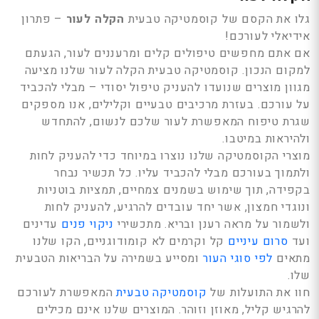
נטר
גלו את הקסם של קוסמטיקה טבעית
הקלה לעור
– פתרון
די
אידיאלי לעורכם!
דלג
אם אתם מחפשים טיפולים קלים ומרעננים לעור, הגעתם
אזור
למקום הנכון. קוסמטיקה טבעית הקלה לעור שלנו מציעה
בא
מגוון מוצרים שנועדו להעניק טיפול יסודי – מבלי להכביד
על עורכם. בעזרת מרכיבים טבעיים וקלילים, אנו מספקים
שגרת טיפוח המאפשרת לעור שלכם לנשום, להתחדש
ולהיראות במיטבו.
מוצרי הקוסמטיקה שלנו נוצרו במיוחד כדי להעניק לחות
ולתמוך בעורכם מבלי להכביד עליו. כל תכשיר נבחר
בקפידה, תוך שימוש בשמנים צמחיים, תמציות בוטניות
ונוגדי חמצון, אשר יחד עובדים להרגיע, להעניק לחות
ולשמור על מראה רענן ובריא. מתכשירי
ניקוי פנים
עדינים
ועד
סרום עיניים
קל וקרמים לא קומודוגניים, הקו שלנו
מתאים
לפי סוגי העור
ומסייע בשמירה על הבריאות הטבעית
שלו.
חוו את התועלות של
קוסמטיקה טבעית
המאפשרת לעורכם
סידור פרחים בכלי -
סט נחושת
P
חלום סגול
וצמיד לגב
להרגיש קליל, מאוזן וזוהר. המוצרים שלנו אינם מכילים
לה
CORE