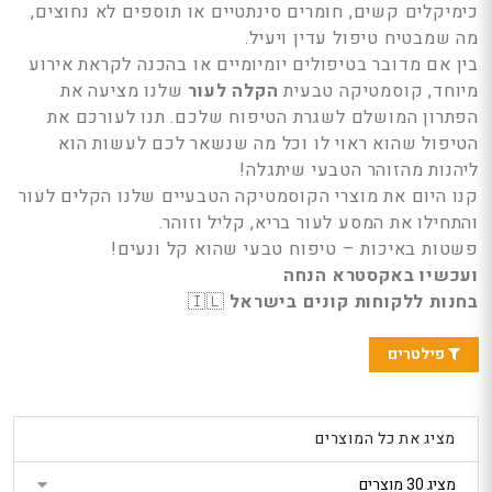
249
כימיקלים קשים, חומרים סינתטיים או תוספים לא נחוצים,
ק
הטבת קונים בישראל
329
בל
מה שמבטיח טיפול עדין ויעיל.
: 5% הנחה נוספת
הטבת קוני
יא רק 50
בקופה
: 10%
בין אם מדובר בטיפולים יומיומיים או בהכנה לקראת אירוע
חנות מוכרת: פלאוור
ה
בקופה
פוינט
מיוחד, קוסמטיקה טבעית
הקלה לעור
שלנו מציעה את
חנות מוכרת: sh
סידור פרחים בכלי -
פרחים בק
הפתרון המושלם לשגרת הטיפוח שלכם. תנו לעורכם את
קסם ורוד
קריסטל
אל
הטיפול שהוא ראוי לו וכל מה שנשאר לכם לעשות הוא
224
235
ליהנות מהזוהר הטבעי שיתגלה!
הטבת קונים בישראל
הטבת קוני
: 5% הנחה נוספת
: 5% הנ
קנו היום את מוצרי הקוסמטיקה הטבעיים שלנו הקלים לעור
בקופה
בקופה
חנות מוכרת: פלאוור
והתחילו את המסע לעור בריא, קליל וזוהר.
Tr
חנות מוכר
פוינט
פוינט
M
פשטות באיכות – טיפוח טבעי שהוא קל ונעים!
ועכשיו באקסטרא הנחה
סידור פרחים בכלי -
סידור פרחי
סגול לבן
מסיבה בכ
בחנות ללקוחות קונים בישראל
🇮🇱
249
199
הטבת קונים בישראל
הטבת קוני
: 5% הנחה נוספת
פילטרים
: 5% הנ
בקופה
בקופה
חנות מוכרת: פלאוור
חנות מוכר
פוינט
פוינט
אל
מציג את כל המוצרים