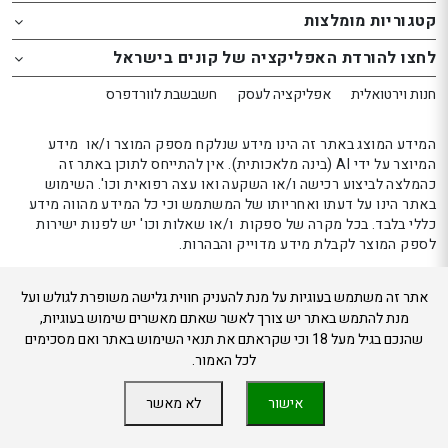
website
website
קטגוריות מומלצות
אפשרותך
אפשרותך
לחצו להורדת האפליקציה של קונים בישראל
לחוץ
לחוץ
נטר
נטר
חנות וירטואלית
אפליקציה לעסק
חשבשבת לוורדפרס
די
די
דלג
דלג
המידע המוצג באתר זה הינו מידע שנלקח מספק המוצר ו/או מידע
אזור
אזור
המיוצר על ידי AI (בינה מלאכותית). אין להתייחס לתוכן באתר זה
כהמלצה לביצוע רכישה ו/או השקעה ואו עצה רפואית וכו'. השימוש
בא
בא
באתר הינו על דעתו ואחריותו של המשתמש וכי כל המידע מהווה מידע
כללי בלבד. בכל מקרה של ספקות ו/או שאלות וכו' יש לפנות ישירות
לספק המוצר לקבלת מידע מדוייק והבהרות.
אתר זה משתמש בעוגיות על מנת להעניק חווית גלישה משופרת לגולש ועל
קונים בישראל 2024
מנת להתמש באתר יש צורך לאשר שאתם מאשרים שימוש בעוגיות,
שהנכם בגיל מעל 18 וכי שקראתם את תנאי השימוש באתר ואם מסכימים
לכל האמור.
אישור
לא מאשר