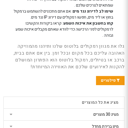
שמתאים לצרכים שלכם .
שימו לב לדירוג נגד מים
: אם אתם מתכננים להשתמש ברמקול
בחוץ או ליד מים, חפשו רמקולים עם דירוג IP נגד מים.
קחו בחשבון את איכות השמע
: קראו ביקורות והקשיבו
לרמקולים לפני הרכישה כדי לוודא שאתם מקבלים איכות שמע
גבוהה .
גלו את מגוון רמקולים בלוטוס שלנו ותיהנו מהמוזיקה
האהובה עליכם בכל מקום ובכל זמן. בין אם אתם בבית,
ברכב או בטיולים, רמקול בלוטוס הוא הפתרון המושלם
להקנות לאירועים שלכם את האווירה המיוחדת!
פילטרים
מציג את כל המוצרים