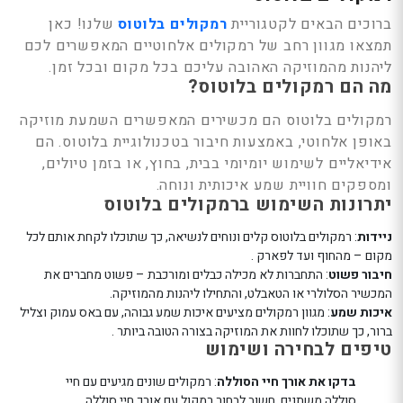
נטר
ברוכים הבאים לקטגוריית
רמקולים בלוטוס
שלנו! כאן
די
תמצאו מגוון רחב של רמקולים אלחוטיים המאפשרים לכם
דלג
ליהנות מהמוזיקה האהובה עליכם בכל מקום ובכל זמן.
מה הם רמקולים בלוטוס?
אזור
בא
רמקולים בלוטוס הם מכשירים המאפשרים השמעת מוזיקה
באופן אלחוטי, באמצעות חיבור בטכנולוגיית בלוטוס. הם
אידיאליים לשימוש יומיומי בבית, בחוץ, או בזמן טיולים,
ומספקים חוויית שמע איכותית ונוחה.
יתרונות השימוש ברמקולים בלוטוס
ניידות
: רמקולים בלוטוס קלים ונוחים לנשיאה, כך שתוכלו לקחת אותם לכל
מקום – מהחוף ועד לפארק .
חיבור פשוט
: התחברות לא מכילה כבלים ומורכבת – פשוט מחברים את
המכשיר הסלולרי או הטאבלט, והתחילו ליהנות מהמוזיקה.
איכות שמע
: מגוון רמקולים מציעים איכות שמע גבוהה, עם באס עמוק וצליל
ברור, כך שתוכלו לחוות את המוזיקה בצורה הטובה ביותר .
טיפים לבחירה ושימוש
בדקו את אורך חיי הסוללה
: רמקולים שונים מגיעים עם חיי
סוללה משתנים, חשוב לבחור רמקול עם אורך חיי סוללה