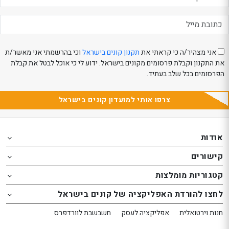
אני מצהיר/ה כי קראתי את
תקנון קונים בישראל
וכי בהרשמתי אני מאשר/ת
את התקנון וקבלת פרסומים מקונים בישראל. ידוע לי כי אוכל לבטל את קבלת
הפרסומים בכל שלב בעתיד.
צרפו אותי למועדון קונים בישראל
Th
Th
foote
foote
אודות
o
o
קישורים
th
th
website
website
קטגוריות מומלצות
אפשרותך
אפשרותך
לחצו להורדת האפליקציה של קונים בישראל
לחוץ
לחוץ
נטר
נטר
חנות וירטואלית
אפליקציה לעסק
חשבשבת לוורדפרס
די
די