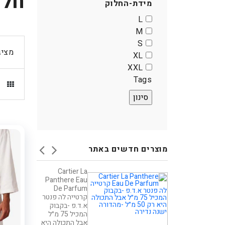
חלו
th
מידת-החלוק
mai
L
content
M
אפשרותך
S
לחוץ
מציג
XL
נטר
XXL
די
Tags
דלג
אזור
בא
מוצרים חדשים באתר
סט נחושת
Cartier La
שרשרת וצמיד
Panthere Eau
לגברים דגם CORE
De Parfum
קרטייה לה פנטר
329
א.ד.פ -בקבוק
הטבת קונים
המכיל 75 מ״ל
בישראל : 10%
אבל התכולה היא
הנחה נוספת