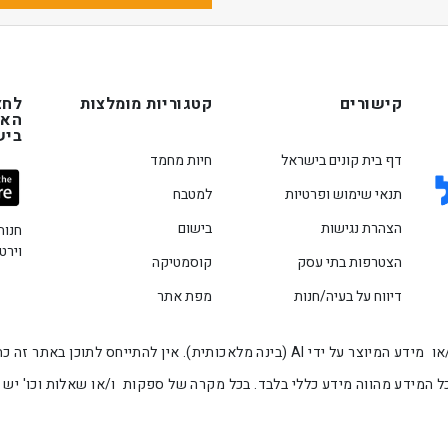
קישורים
קטגוריות מומלצות
לחצ
האפ
ביש
דף בית קונים בישראל
חיות מחמד
תנאי שימוש ופרטיות
למטבח
הצהרת נגישות
בישום
חנות
וירט
הצטרפות בתי עסק
קוסמטיקה
דיווח על בעיה/חנות
מפת אתר
המידע המוצג באתר זה הינו מידע שנלקח מספק המוצר ו/או מידע המיוצר על ידי AI (בינה
 המידע מהווה מידע כללי בלבד. בכל מקרה של ספקות ו/או שאלות וכו' יש