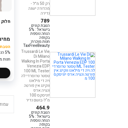
בקופה
רק 50 מ״ל -
חנות מוכרת:
מהדורה ישנה
3Wish
נדירה
פרחים בקופסה
789
חלוק 
קריסטל
הטבת קונים
בישראל : 5%
235
הנחה נוספת
הטבת קונים
בקופה
מחיר: 9.90
בישראל : 5%
חנות מוכרת:
הנחה נוספת
TaxFreeBeauty
הטבת ק
בקופה
Trussardi Le Vie
חנות מוכרת:
5% הנחה נוספת בקופה
פלאוור פוינט
Di Milano
חנות מ
Walking In Porta
Venezia EDP
סידור פרחים בכלי
100 ML Tester
- מסיבה בכפר
טסטר טרוסרדי לה
199
ויה די מילאנו
הטבת קונים
ווקינג אין פורטה
בישראל : 5%
ונציה אדפ
הנחה נוספת
יוניסקס 100
בקופה
מ"ל-בושם נדיר
חנות מוכרת:
עמוד
פלאוור פוינט
464.9
הטבת קונים
בישראל : 5%
הנחה נוספת
בקופה