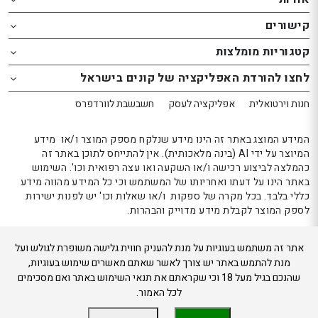
o
o
קישורים
th
th
website
website
קטגוריות מומלצות
אפשרותך
אפשרותך
לחצו להורדת האפליקציה של קונים בישראל
לחוץ
לחוץ
נטר
נטר
חנות וירטואלית
אפליקציה לעסק
חשבשבת לוורדפרס
די
די
דלג
דלג
המידע המוצג באתר זה הינו מידע שנלקח מספק המוצר ו/או מידע
אזור
אזור
המיוצר על ידי AI (בינה מלאכותית). אין להתייחס לתוכן באתר זה
כהמלצה לביצוע רכישה ו/או השקעה ואו עצה רפואית וכו'. השימוש
בא
בא
באתר הינו על דעתו ואחריותו של המשתמש וכי כל המידע מהווה מידע
כללי בלבד. בכל מקרה של ספקות ו/או שאלות וכו' יש לפנות ישירות
לספק המוצר לקבלת מידע מדוייק והבהרות.
אתר זה משתמש בעוגיות על מנת להעניק חווית גלישה משופרת לגולש ועל
קונים בישראל 2024
מנת להתמש באתר יש צורך לאשר שאתם מאשרים שימוש בעוגיות,
שהנכם בגיל מעל 18 וכי שקראתם את תנאי השימוש באתר ואם מסכימים
לכל האמור.