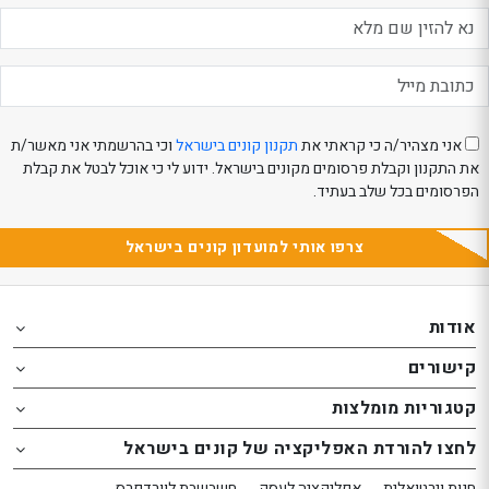
אני מצהיר/ה כי קראתי את
תקנון קונים בישראל
וכי בהרשמתי אני מאשר/ת
את התקנון וקבלת פרסומים מקונים בישראל. ידוע לי כי אוכל לבטל את קבלת
הפרסומים בכל שלב בעתיד.
צרפו אותי למועדון קונים בישראל
Th
Th
foote
foote
אודות
o
o
קישורים
th
th
website
website
קטגוריות מומלצות
אפשרותך
אפשרותך
לחצו להורדת האפליקציה של קונים בישראל
לחוץ
לחוץ
נטר
נטר
חנות וירטואלית
אפליקציה לעסק
חשבשבת לוורדפרס