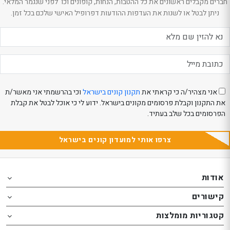
חברים מקבלים ראשונים את כל ההטבות, הנחות, קופונים וכו' לפני שנגמר המלאי.
ניתן לבטל או לשנות את העדפות ההודעות דפרופיל האישי שלכם בכל זמן.
אני מצהיר/ה כי קראתי את
תקנון קונים בישראל
וכי בהרשמתי אני מאשר/ת
את התקנון וקבלת פרסומים מקונים בישראל. ידוע לי כי אוכל לבטל את קבלת
הפרסומים בכל שלב בעתיד.
צרפו אותי למועדון קונים בישראל
Th
Th
foote
foote
אודות
o
o
קישורים
th
th
website
website
קטגוריות מומלצות
אפשרותך
אפשרותך