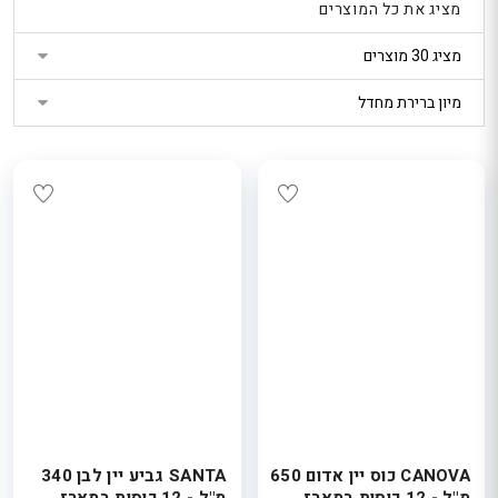
מציג את כל המוצרים
נטר
די
דלג
אזור
בא
CANOVA כוס יין אדום 650
SANTA גביע יין לבן 340
מ"ל - 12 כוסות במארז
מ"ל - 12 כוסות במארז