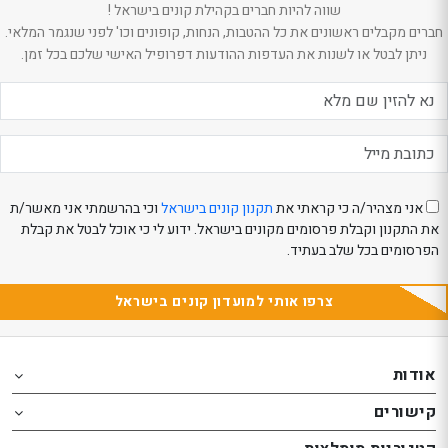
שווה להיות חברים בקהילת קונים בישראל !
חברים מקבלים ראשונים את כל ההטבות, הנחות, קופונים וכו' לפני שנגמר המלאי.
ניתן לבטל או לשנות את העדפות ההודעות דפרופיל האישי שלכם בכל זמן.
אני מצהיר/ה כי קראתי את
תקנון קונים בישראל
וכי בהרשמתי אני מאשר/ת
את התקנון וקבלת פרסומים מקונים בישראל. ידוע לי כי אוכל לבטל את קבלת
הפרסומים בכל שלב בעתיד.
צרפו אותי למועדון קונים בישראל
Th
Th
foote
foote
אודות
o
o
קישורים
th
th
website
website