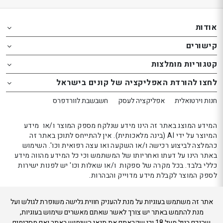
Th
Th
foote
foote
אודות
o
o
קישורים
th
th
website
website
קטגוריות מומלצות
אפשרותך
אפשרותך
לחצו להורדת האפליקציה של קונים בישראל
לחוץ
לחוץ
נטר
נטר
חנות וירטואלית
אפליקציה לעסק
חשבשבת לוורדפרס
די
די
דלג
דלג
המידע המוצג באתר זה הינו מידע שנלקח מספק המוצר ו/או מידע
אזור
אזור
המיוצר על ידי AI (בינה מלאכותית). אין להתייחס לתוכן באתר זה
כהמלצה לביצוע רכישה ו/או השקעה ואו עצה רפואית וכו'. השימוש
בא
בא
באתר הינו על דעתו ואחריותו של המשתמש וכי כל המידע מהווה מידע
כללי בלבד. בכל מקרה של ספקות ו/או שאלות וכו' יש לפנות ישירות
לספק המוצר לקבלת מידע מדוייק והבהרות.
אתר זה משתמש בעוגיות על מנת להעניק חווית גלישה משופרת לגולש ועל
קונים בישראל 2024
מנת להתמש באתר יש צורך לאשר שאתם מאשרים שימוש בעוגיות,
שהנכם בגיל מעל 18 וכי שקראתם את תנאי השימוש באתר ואם מסכימים