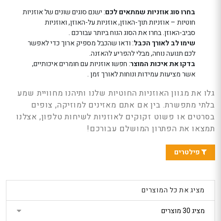
בחרו סוג אוזניות שמתאים לכם
: ישנם סוגים שונים של אוזניות
חוטיות – אוזניות תוך-האוזן, אוזניות על-האוזן, ואוזניות
סביב-האוזן. בחרו את הסוג הנוח ביותר עבורכם .
שימו לב לאורך הכבל
: ודאו שהכבל מספיק ארוך כדי לאפשר
לכם תנועה נוחה, מבלי להפריע להאזנה.
בדקו את איכות המוצר
: חפשו אוזניות עם חומרים איכותיים,
אשר מציעות עמידות ונוחות לאורך זמן .
גלו את מגוון האוזניות החוטיות שלנו ותיהנו מחוויית שמע
בלתי מתפשרת. בין אם אתם מאזינים למוזיקה, צופים
בסרטים או פשוט זקוקים לאוזניות לשיחות טלפון, אצלנו
תמצאו את הפתרון המושלם עבורכם!
פילטרים
מציג את כל המוצרים