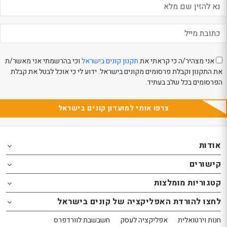
אני מצהיר/ה כי קראתי את
תקנון קונים בישראל
וכי בהרשמתי אני מאשר/ת
את התקנון וקבלת פרסומים מקונים בישראל. ידוע לי כי אוכל לבטל את קבלת
הפרסומים בכל שלב בעתיד.
צרפו אותי למועדון קונים בישראל
Th
Th
foote
foote
אודות
o
o
קישורים
th
th
website
website
קטגוריות מומלצות
אפשרותך
אפשרותך
לחצו להורדת האפליקציה של קונים בישראל
לחוץ
לחוץ
נטר
נטר
חנות וירטואלית
אפליקציה לעסק
חשבשבת לוורדפרס