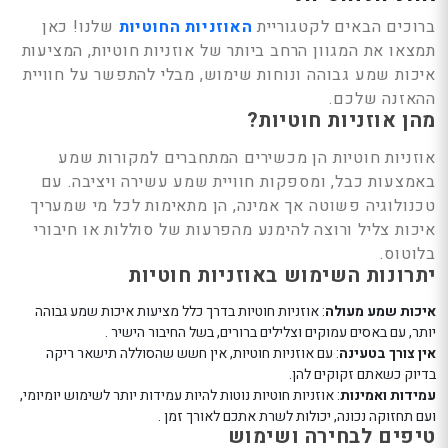
נטר
ברוכים הבאים לקטגוריית
האוזניות החוטיות
שלנו! כאן
די
תמצאו את המגוון הרחב ביותר של אוזניות חוטיות, המציעות
דלג
איכות שמע גבוהה ונוחות שימוש, מבלי להתפשר על חוויית
אזור
ההאזנה שלכם.
מהן אוזניות חוטיות?
בא
אוזניות חוטיות הן מכשירים המתחברים למקורות שמע
באמצעות כבל, ומספקות חוויית שמע עשירה ויציבה. עם
טכנולוגיה פשוטה אך אמינה, הן מתאימות לכל מי שמעריך
איכות צליל ורוצה להימנע מהפרעות של סוללות או חיבורי
בלוטוס.
יתרונות השימוש באוזניות חוטיות
איכות שמע מעולה
: אוזניות חוטיות בדרך כלל מציעות איכות שמע גבוהה
יותר, עם באסים עמוקים וצלילים ברורים, בשל החיבור הישיר .
אין צורך בטעינה
: עם אוזניות חוטיות, אין חשש שהסוללה תישאר ריקה
בדיוק כשאתם זקוקים להן.
עמידות ואמינות
: אוזניות חוטיות נוטות להיות עמידות יותר לשימוש יומיומי,
ועם תחזוקה נכונה, יכולות לשרת אתכם לאורך זמן .
טיפים לבחירה ושימוש