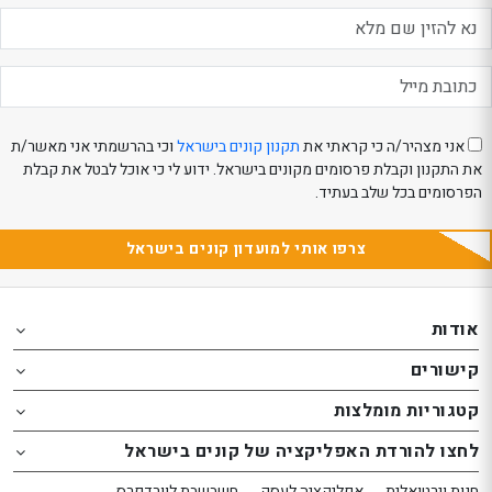
eeBeauty
אני מצהיר/ה כי קראתי את
תקנון קונים בישראל
וכי בהרשמתי אני מאשר/ת
את התקנון וקבלת פרסומים מקונים בישראל. ידוע לי כי אוכל לבטל את קבלת
הפרסומים בכל שלב בעתיד.
צרפו אותי למועדון קונים בישראל
Th
Th
foote
foote
אודות
o
o
קישורים
th
th
website
website
קטגוריות מומלצות
אפשרותך
אפשרותך
לחצו להורדת האפליקציה של קונים בישראל
לחוץ
לחוץ
נטר
נטר
חנות וירטואלית
אפליקציה לעסק
חשבשבת לוורדפרס