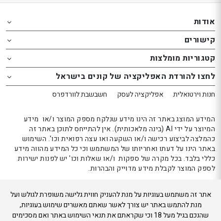
Th
Th
foote
foote
אודות
o
o
קישורים
th
th
website
website
קטגוריות מומלצות
אפשרותך
אפשרותך
לחצו להורדת האפליקציה של קונים בישראל
לחוץ
לחוץ
נטר
נטר
חנות וירטואלית
אפליקציה לעסק
חשבשבת לוורדפרס
די
די
דלג
דלג
המידע המוצג באתר זה הינו מידע שנלקח מספק המוצר ו/או מידע
אזור
אזור
המיוצר על ידי AI (בינה מלאכותית). אין להתייחס לתוכן באתר זה
כהמלצה לביצוע רכישה ו/או השקעה ואו עצה רפואית וכו'. השימוש
בא
בא
באתר הינו על דעתו ואחריותו של המשתמש וכי כל המידע מהווה מידע
כללי בלבד. בכל מקרה של ספקות ו/או שאלות וכו' יש לפנות ישירות
לספק המוצר לקבלת מידע מדוייק והבהרות.
אתר זה משתמש בעוגיות על מנת להעניק חווית גלישה משופרת לגולש ועל
קונים בישראל 2024
מנת להתמש באתר יש צורך לאשר שאתם מאשרים שימוש בעוגיות,
שהנכם בגיל מעל 18 וכי שקראתם את תנאי השימוש באתר ואם מסכימים