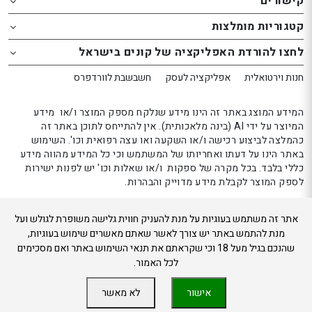
קישורים
th
th
website
website
קטגוריות מומלצות
אפשרותך
אפשרותך
לחצו להורדת האפליקציה של קונים בישראל
לחוץ
לחוץ
נטר
נטר
חנות וירטואלית
אפליקציה לעסק
חשבשבת לוורדפרס
די
די
דלג
דלג
המידע המוצג באתר זה הינו מידע שנלקח מספק המוצר ו/או מידע
אזור
אזור
המיוצר על ידי AI (בינה מלאכותית). אין להתייחס לתוכן באתר זה
כהמלצה לביצוע רכישה ו/או השקעה ואו עצה רפואית וכו'. השימוש
בא
בא
באתר הינו על דעתו ואחריותו של המשתמש וכי כל המידע מהווה מידע
כללי בלבד. בכל מקרה של ספקות ו/או שאלות וכו' יש לפנות ישירות
לספק המוצר לקבלת מידע מדוייק והבהרות.
אתר זה משתמש בעוגיות על מנת להעניק חווית גלישה משופרת לגולש ועל
קונים בישראל 2024
מנת להתמש באתר יש צורך לאשר שאתם מאשרים שימוש בעוגיות,
שהנכם בגיל מעל 18 וכי שקראתם את תנאי השימוש באתר ואם מסכימים
לכל האמור.
אישור
לא מאשר