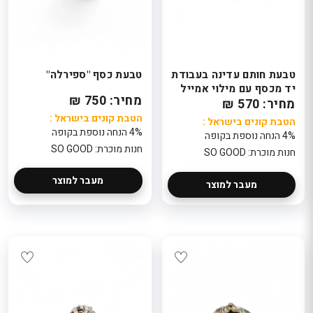
טבעת חותם עדינה בעבודת
טבעת כסף "ספירלה"
יד מכסף עם מילוי אמייל
מחיר: 750 ₪
מחיר: 570 ₪
הטבת קונים בישראל :
הטבת קונים בישראל :
4% הנחה נוספת בקופה
4% הנחה נוספת בקופה
חנות מוכרת: SO GOOD
חנות מוכרת: SO GOOD
Carolina Herrera
צמיד נחוש
212 Edt 60 ML
דגם Grace
מעבר למוצר
מעבר למוצר
קרולינה הררה 212
179
בושם לאישה 60 מ"ל
אל
הטבת קוני
ת
: 10%
299
בקופה
הטבת קונים בישראל
חנות מוכרת: sh
: 5% הנחה נוספת
בקופה
ת
שרשרת נח
חנות מוכרת:
טהורה + חר
TaxFreeBeauty
קריסטל המ
Valentino Donna
לגברים דגם RE
אל
Born in Roma Pink
ת
229
PP 1.2 ML Vial