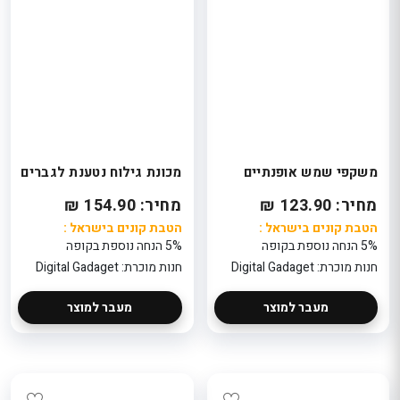
משקפי שמש אופנתיים
מכונת גילוח נטענת לגברים
מחיר: 123.90 ₪
מחיר: 154.90 ₪
הטבת קונים בישראל :
הטבת קונים בישראל :
5% הנחה נוספת בקופה
5% הנחה נוספת בקופה
חנות מוכרת: Digital Gadaget
חנות מוכרת: Digital Gadaget
e La Vie
Elie Saab L'E
מעבר למוצר
מעבר למוצר
ה
Parfum Essentiel
e EDP 100
EDP For Women
ML לנקום
אלי סאאב לה
פרפיום אסנשייל
מ"ל
אדפ לאישה 90 מ"ל
324.5
(מגיע באריזה
הטבת קוני
ה