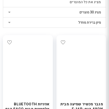
מציג את כל המוצרים
נטר
די
דלג
אזור
בא
מגבר מכשיר שמיעה מבית
אוזניות BLUETOOTH
AXON דגם: F-16P
אלחוטיות מבית SAGO דגם