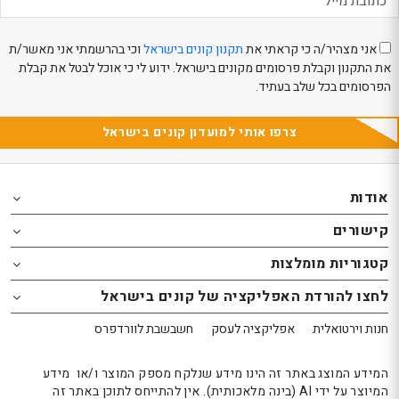
אני מצהיר/ה כי קראתי את
תקנון קונים בישראל
וכי בהרשמתי אני מאשר/ת
את התקנון וקבלת פרסומים מקונים בישראל. ידוע לי כי אוכל לבטל את קבלת
הפרסומים בכל שלב בעתיד.
צרפו אותי למועדון קונים בישראל
Th
Th
foote
foote
אודות
o
o
קישורים
th
th
website
website
קטגוריות מומלצות
אפשרותך
אפשרותך
לחצו להורדת האפליקציה של קונים בישראל
לחוץ
לחוץ
נטר
נטר
חנות וירטואלית
אפליקציה לעסק
חשבשבת לוורדפרס
די
די
דלג
דלג
המידע המוצג באתר זה הינו מידע שנלקח מספק המוצר ו/או מידע
אזור
אזור
המיוצר על ידי AI (בינה מלאכותית). אין להתייחס לתוכן באתר זה