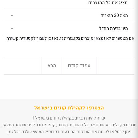
מציג את כל המוצרים
נטר
249
249
הטבת קונים בישראל
הטבת קוני
די
: 5% הנחה נוספת
: 5% הנ
אל
בקופה
בקופה
דלג
ת
חנות מוכרת: פלאוור
חנות מוכר
אזור
פוינט
פוינט
בא
אנו מצטערים לא נמצאו מוצרים בקטגוריה זו. נא נסו לעבור לקטגוריה קשורה
סידור פרחים לשולחן
סידור פרחי
ארוך בלבן - 70 ס"מ
קסם ורוד
224
389
הטבת קונים בישראל
הטבת קוני
אל
: 5% הנחה נוספת
: 5% הנ
עמוד קודם
הבא
בקופה
בקופה
חנות מוכרת: פלאוור
חנות מוכר
ור
פוינט
פוינט
הצטרפו לקהילת קונים בישראל
שווה להיות חברים בקהילת קונים בישראל !
חברים מקבלים ראשונים את כל ההטבות, הנחות, קופונים וכו' לפני שנגמר המלאי.
ניתן לבטל או לשנות את העדפות ההודעות דפרופיל האישי שלכם בכל זמן.