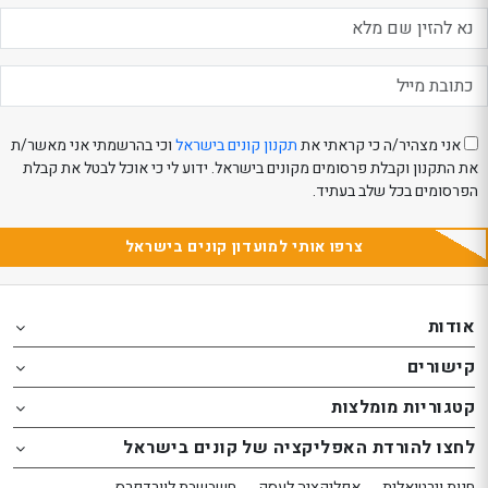
אני מצהיר/ה כי קראתי את
תקנון קונים בישראל
וכי בהרשמתי אני מאשר/ת
את התקנון וקבלת פרסומים מקונים בישראל. ידוע לי כי אוכל לבטל את קבלת
הפרסומים בכל שלב בעתיד.
צרפו אותי למועדון קונים בישראל
Th
Th
foote
foote
אודות
o
o
קישורים
th
th
website
website
קטגוריות מומלצות
אפשרותך
אפשרותך
לחצו להורדת האפליקציה של קונים בישראל
לחוץ
לחוץ
נטר
נטר
חנות וירטואלית
אפליקציה לעסק
חשבשבת לוורדפרס