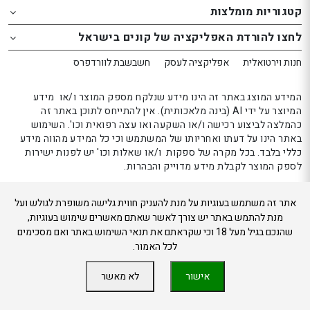
website
website
קטגוריות מומלצות
אפשרותך
אפשרותך
לחצו להורדת האפליקציה של קונים בישראל
לחוץ
לחוץ
נטר
נטר
חנות וירטואלית
אפליקציה לעסק
חשבשבת לוורדפרס
די
די
דלג
דלג
המידע המוצג באתר זה הינו מידע שנלקח מספק המוצר ו/או מידע
אזור
אזור
המיוצר על ידי AI (בינה מלאכותית). אין להתייחס לתוכן באתר זה
כהמלצה לביצוע רכישה ו/או השקעה ואו עצה רפואית וכו'. השימוש
בא
בא
באתר הינו על דעתו ואחריותו של המשתמש וכי כל המידע מהווה מידע
כללי בלבד. בכל מקרה של ספקות ו/או שאלות וכו' יש לפנות ישירות
לספק המוצר לקבלת מידע מדוייק והבהרות.
אתר זה משתמש בעוגיות על מנת להעניק חווית גלישה משופרת לגולש ועל
קונים בישראל 2024
מנת להתמש באתר יש צורך לאשר שאתם מאשרים שימוש בעוגיות,
שהנכם בגיל מעל 18 וכי שקראתם את תנאי השימוש באתר ואם מסכימים
לכל האמור.
אישור
לא מאשר