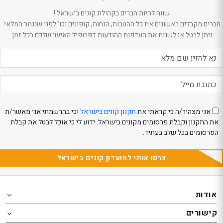
שווה להיות חברים בקהילת קונים בישראל !
חברים מקבלים ראשונים את כל ההטבות, הנחות, קופונים וכו' לפני שנגמר המלאי.
ניתן לבטל או לשנות את העדפות ההודעות דפרופיל האישי שלכם בכל זמן.
אני מצהיר/ה כי קראתי את
תקנון קונים בישראל
וכי בהרשמתי אני מאשר/ת
את התקנון וקבלת פרסומים מקונים בישראל. ידוע לי כי אוכל לבטל את קבלת
הפרסומים בכל שלב בעתיד.
צרפו אותי למועדון קונים בישראל
Th
Th
foote
foote
אודות
o
o
קישורים
th
th