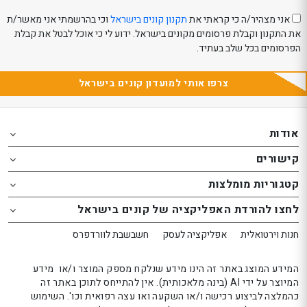
אני מצהיר/ה כי קראתי את
תקנון קונים בישראל
וכי בהרשמתי אני מאשר/ת
את התקנון וקבלת פרסומים מקונים בישראל. ידוע לי כי אוכל לבטל את קבלת
הפרסומים בכל שלב בעתיד.
צרפו אותי למועדון קונים בישראל
Th
Th
foote
foote
אודות
o
o
קישורים
th
th
website
website
קטגוריות מומלצות
אפשרותך
אפשרותך
לחצו להורדת האפליקציה של קונים בישראל
לחוץ
לחוץ
נטר
נטר
חנות וירטואלית
אפליקציה לעסק
חשבשבת לוורדפרס
די
די
דלג
דלג
המידע המוצג באתר זה הינו מידע שנלקח מספק המוצר ו/או מידע
אזור
אזור
המיוצר על ידי AI (בינה מלאכותית). אין להתייחס לתוכן באתר זה
כהמלצה לביצוע רכישה ו/או השקעה ואו עצה רפואית וכו'. השימוש
בא
בא