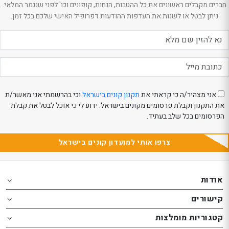
חברים מקבלים ראשונים את כל ההטבות, הנחות, קופונים וכו' לפני שנגמר המלאי.
ניתן לבטל או לשנות את העדפות ההודעות דפרופיל האישי שלכם בכל זמן.
אני מצהיר/ה כי קראתי את
תקנון קונים בישראל
וכי בהרשמתי אני מאשר/ת
את התקנון וקבלת פרסומים מקונים בישראל. ידוע לי כי אוכל לבטל את קבלת
הפרסומים בכל שלב בעתיד.
צרפו אותי למועדון קונים בישראל
Th
Th
foote
foote
אודות
o
o
קישורים
th
th
website
website
קטגוריות מומלצות
אפשרותך
אפשרותך