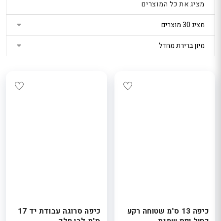
מציג את כל המוצרים
נטר
די
דלג
אזור
בא
כיפה 13 ס"מ שטוחה רקע
כיפה סרוגה עבודת יד 17
כחול ופס שמנת.
ס"מ לבן חלק