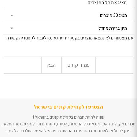
וצמיד לגברים דגם
פנטר א.ד.
מציג את כל המוצרים
CORE
נטר
ה
329
די
מ״ל -מהדו
הטבת קונים בישראל
דלג
: 10% הנחה נוספת
נדירה
בקופה
אזור
789
חנות מוכרת: 3Wish
הטבת קוני
בא
אנו מצטערים לא נמצאו מוצרים בקטגוריה זו. נא נסו לעבור לקטגוריה קשורה
: 5% הנ
פרחים בקופסה
בקופה
קריסטל
חנות מוכר
eeBeauty
235
הטבת קונים בישראל
 Le Vie Di
: 5% הנחה נוספת
עמוד קודם
הבא
בקופה
alking In
חנות מוכרת: פלאוור
a Venezia
פוינט
P 100 ML
ester
טרוסרדי לה
מילאנו ווקי
פורטה ונצ
יוני
הצטרפו לקהילת קונים בישראל
מ"ל-בושם 
שווה להיות חברים בקהילת קונים בישראל !
464.9
הטבת קוני
חברים מקבלים ראשונים את כל ההטבות, הנחות, קופונים וכו' לפני שנגמר המלאי.
: 5% הנ
ניתן לבטל או לשנות את העדפות ההודעות דפרופיל האישי שלכם בכל זמן.
בקופה
חנות מוכר