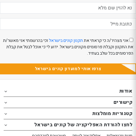
eeBeauty
אני מצהיר/ה כי קראתי את
תקנון קונים בישראל
וכי בהרשמתי אני מאשר/ת
את התקנון וקבלת פרסומים מקונים בישראל. ידוע לי כי אוכל לבטל את קבלת
הפרסומים בכל שלב בעתיד.
צרפו אותי למועדון קונים בישראל
Th
Th
foote
foote
אודות
o
o
קישורים
th
th
website
website
קטגוריות מומלצות
אפשרותך
אפשרותך
לחצו להורדת האפליקציה של קונים בישראל
לחוץ
לחוץ
נטר
נטר
חנות וירטואלית
אפליקציה לעסק
חשבשבת לוורדפרס