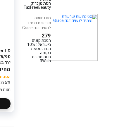
חנות מוכרת:
TaxFreeBeauty
סט נחושת
שרשרת וצמיד
לנשים דגם Grace
279
הטבת קונים
בישראל : 10%
הנחה נוספת
LD 
בקופה
חנות מוכרת:
3Wish
יח' בג
מחיר: 17
הטבת ק
5% הנחה נוספת בקופה
חנות מו