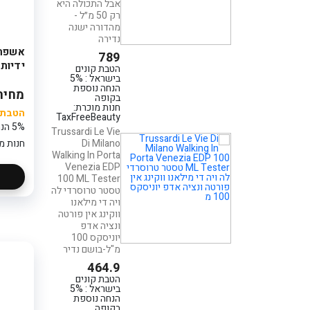
אבל התכולה היא
הנחה נוספת
בקופה
רק 50 מ״ל -
חנות מוכרת:
מהדורה ישנה
3Wish
נדירה
פרחים בקופסה
789
קריסטל
ידיות 25 יח
הטבת קונים
בישראל : 5%
235
הנחה נוספת
מחיר: 18
הטבת קונים
בקופה
בישראל : 5%
חנות מוכרת:
הטבת ק
הנחה נוספת
TaxFreeBeauty
בקופה
5% הנחה נוספת בקופה
Trussardi Le Vie
חנות מוכרת:
פלאוור פוינט
חנות מו
Di Milano
Walking In Porta
Venezia EDP
סידור פרחים בכלי
100 ML Tester
- מסיבה בכפר
טסטר טרוסרדי לה
199
ויה די מילאנו
הטבת קונים
ווקינג אין פורטה
בישראל : 5%
ונציה אדפ
הנחה נוספת
יוניסקס 100
בקופה
מ"ל-בושם נדיר
חנות מוכרת:
פלאוור פוינט
464.9
הטבת קונים
בישראל : 5%
הנחה נוספת
בקופה