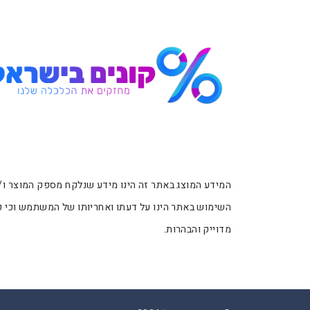
th
th
website
website
אפשרותך
אפשרותך
לחוץ
לחוץ
נטר
נטר
די
די
דלג
דלג
אזור
אזור
בא
בא
השימוש באתר הינו על דעתו ואחריותו של המשתמש וכי כל
מדוייק והבהרות.