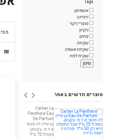
אשפ
Tags
th
mai
אשפתון
content
היגיינה
מוצרי ניקוי
אפשרותך
ניקיון
לחוץ
מציג
פחים
נטר
שקיות
די
שקיות אשפה
דלג
שקית לפח
אזור
בא
מוצרים חדשים באתר
סט נחושת
Cartier La
שרשרת וצמיד
Panthere Eau
לגברים דגם CORE
De Parfum
קרטייה לה פנטר
329
א.ד.פ -בקבוק
הטבת קונים
המכיל 75 מ״ל
בישראל : 10%