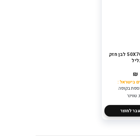
אשפתון 50X70 לבן חזק
ם בישראל :
 טווינר
בר למוצר