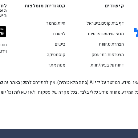
קישורים
קטגוריות מומלצות
לחצ
האפ
ביש
דף בית קונים בישראל
חיות מחמד
תנאי שימוש ופרטיות
למטבח
הצהרת נגישות
בישום
חנות
וירט
הצטרפות בתי עסק
קוסמטיקה
דיווח על בעיה/חנות
מפת אתר
המידע המוצג באתר זה הינו מידע שנלקח מספק המוצר ו/או מידע המיוצר על ידי AI (בינה
 המידע מהווה מידע כללי בלבד. בכל מקרה של ספקות ו/או שאלות וכו' יש