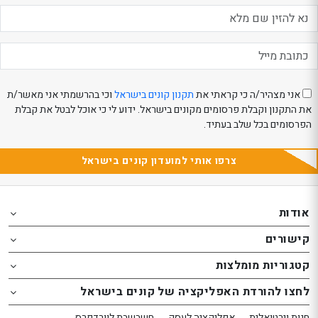
eeBeauty
אני מצהיר/ה כי קראתי את
תקנון קונים בישראל
וכי בהרשמתי אני מאשר/ת
את התקנון וקבלת פרסומים מקונים בישראל. ידוע לי כי אוכל לבטל את קבלת
הפרסומים בכל שלב בעתיד.
צרפו אותי למועדון קונים בישראל
Th
Th
foote
foote
אודות
o
o
קישורים
th
th
website
website
קטגוריות מומלצות
אפשרותך
אפשרותך
לחצו להורדת האפליקציה של קונים בישראל
לחוץ
לחוץ
נטר
נטר
חנות וירטואלית
אפליקציה לעסק
חשבשבת לוורדפרס