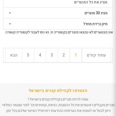
וצמיד לגברים דגם
פנטר א.ד.
מציג את כל המוצרים
CORE
נטר
ה
329
די
מ״ל -מהדו
הטבת קונים בישראל
דלג
: 10% הנחה נוספת
נדירה
בקופה
אזור
789
חנות מוכרת: 3Wish
הטבת קוני
בא
אנו מצטערים לא נמצאו מוצרים בקטגוריה זו. נא נסו לעבור לקטגוריה קשורה
: 5% הנ
פרחים בקופסה
בקופה
קריסטל
חנות מוכר
eeBeauty
235
הטבת קונים בישראל
 Le Vie Di
: 5% הנחה נוספת
עמוד קודם
1
2
3
4
5
הבא
בקופה
alking In
חנות מוכרת: פלאוור
a Venezia
פוינט
P 100 ML
ester
טרוסרדי לה
מילאנו ווקי
פורטה ונצ
יוני
הצטרפו לקהילת קונים בישראל
מ"ל-בושם 
שווה להיות חברים בקהילת קונים בישראל !
464.9
הטבת קוני
חברים מקבלים ראשונים את כל ההטבות, הנחות, קופונים וכו' לפני שנגמר המלאי.
: 5% הנ
ניתן לבטל או לשנות את העדפות ההודעות דפרופיל האישי שלכם בכל זמן.
בקופה
חנות מוכר