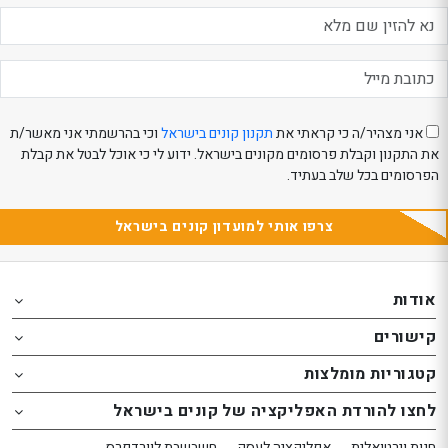
eeBeauty
אני מצהיר/ה כי קראתי את
תקנון קונים בישראל
וכי בהרשמתי אני מאשר/ת
את התקנון וקבלת פרסומים מקונים בישראל. ידוע לי כי אוכל לבטל את קבלת
הפרסומים בכל שלב בעתיד.
צרפו אותי למועדון קונים בישראל
Th
Th
foote
foote
אודות
o
o
קישורים
th
th
website
website
קטגוריות מומלצות
אפשרותך
אפשרותך
לחצו להורדת האפליקציה של קונים בישראל
לחוץ
לחוץ
נטר
נטר
חנות וירטואלית
אפליקציה לעסק
חשבשבת לוורדפרס