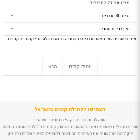
וצמיד לגברים דגם
פנטר א.ד.
מציג את כל המוצרים
CORE
נטר
ה
329
די
מ״ל -מהדו
הטבת קונים בישראל
דלג
: 10% הנחה נוספת
נדירה
בקופה
אזור
789
חנות מוכרת: 3Wish
הטבת קוני
בא
אנו מצטערים לא נמצאו מוצרים בקטגוריה זו. נא נסו לעבור לקטגוריה קשורה
: 5% הנ
פרחים בקופסה
בקופה
קריסטל
חנות מוכר
eeBeauty
235
הטבת קונים בישראל
 Le Vie Di
: 5% הנחה נוספת
עמוד קודם
הבא
בקופה
alking In
חנות מוכרת: פלאוור
a Venezia
פוינט
P 100 ML
ester
טרוסרדי לה
מילאנו ווקי
פורטה ונצ
יוני
הצטרפו לקהילת קונים בישראל
מ"ל-בושם 
שווה להיות חברים בקהילת קונים בישראל !
464.9
הטבת קוני
חברים מקבלים ראשונים את כל ההטבות, הנחות, קופונים וכו' לפני שנגמר המלאי.
: 5% הנ
ניתן לבטל או לשנות את העדפות ההודעות דפרופיל האישי שלכם בכל זמן.
בקופה
חנות מוכר