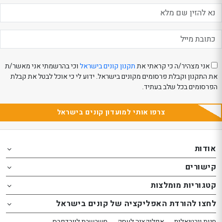
eeBeauty
אני מצהיר/ה כי קראתי את
תקנון קונים בישראל
וכי בהרשמתי אני מאשר/ת
את התקנון וקבלת פרסומים מקונים בישראל. ידוע לי כי אוכל לבטל את קבלת
הפרסומים בכל שלב בעתיד.
צרפו אותי למועדון קונים בישראל
Th
Th
foote
foote
אודות
o
o
קישורים
th
th
website
website
קטגוריות מומלצות
אפשרותך
אפשרותך
לחצו להורדת האפליקציה של קונים בישראל
לחוץ
לחוץ
נטר
נטר
חנות וירטואלית
אפליקציה לעסק
חשבשבת לוורדפרס