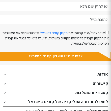
eeBeauty
אני מצהיר/ה כי קראתי את
תקנון קונים בישראל
וכי בהרשמתי אני מאשר/ת
את התקנון וקבלת פרסומים מקונים בישראל. ידוע לי כי אוכל לבטל את קבלת
הפרסומים בכל שלב בעתיד.
צרפו אותי למועדון קונים בישראל
Th
Th
foote
foote
אודות
o
o
קישורים
th
th
website
website
קטגוריות מומלצות
אפשרותך
אפשרותך
לחצו להורדת האפליקציה של קונים בישראל
לחוץ
לחוץ
נטר
נטר
חנות וירטואלית
אפליקציה לעסק
חשבשבת לוורדפרס