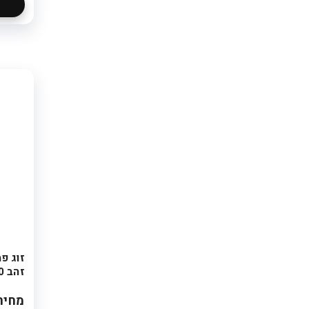
זוג פ
זהב 10 ס"מ
מחיר: 20