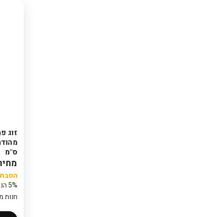
זוג פ
ס"מ
מחיר: 00
הטבת ק
5% הנחה נוספת בקופה
חנות מ