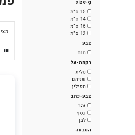
פמו
size-g
th
mai
15 ס"מ
content
14 ס"מ
אפשרותך
16 ס"מ
לחוץ
מציג
12 ס"מ
נטר
צבע
די
דלג
חום
אזור
רקמה-על
בא
טלית
שניהם
תפילין
צבע-כתב
זהב
כסף
לבן
הטבעה