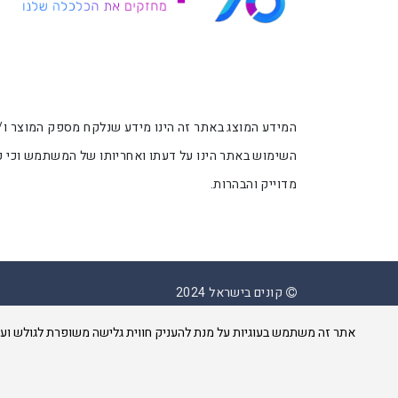
די
די
דלג
דלג
אזור
אזור
בא
בא
השימוש באתר הינו על דעתו ואחריותו של המשתמש וכי כל
מדוייק והבהרות.
קונים בישראל 2024
אתר זה משתמש בעוגיות על מנת להעניק חווית גלישה משופרת לגולש ועל מנת להתמש באתר יש צורך 
געת
סוף
ף: