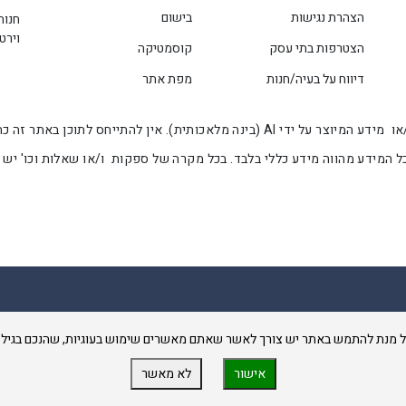
הצהרת נגישות
בישום
חנות
וירט
הצטרפות בתי עסק
קוסמטיקה
דיווח על בעיה/חנות
מפת אתר
המידע המוצג באתר זה הינו מידע שנלקח מספק המוצר ו/או מידע המיוצר על ידי AI (בינה
 המידע מהווה מידע כללי בלבד. בכל מקרה של ספקות ו/או שאלות וכו' יש
לאשר שאתם מאשרים שימוש בעוגיות, שהנכם בגיל מעל 18 וכי שקראתם את תנאי השימוש באתר ואם מסכימים לכל 
אישור
לא מאשר