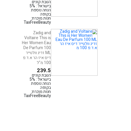
For Women אלי
הטבת קונים
בישראל : 5%
סאאב לה פרפיום
הנחה נוספת
אסנשייל אדפ
בקופה
לאישה 90 מ"ל
חנות מוכרת:
(מגיע באריזה
TaxFreeBeauty
פתוחה )
Zadig and
354.5
Voltaire This is
הטבת קונים
Her Women Eau
בישראל : 5%
הנחה נוספת
De Parfum 100
בקופה
ML זדיג וולטייר
חנות מוכרת:
דיס איז הר א.ד.פ
TaxFreeBeauty
100 מ"ל
239.5
Mont Blanc
Explorer EDP
הטבת קונים
בישראל : 5%
100 ML מונבלאן
הנחה נוספת
מונט בלאנק
בקופה
אקספלורר אדפ
חנות מוכרת:
לגבר 100 מ"ל
TaxFreeBeauty
194.5
הטבת קונים
בישראל : 5%
הנחה נוספת
בקופה
חנות מוכרת:
TaxFreeBeauty