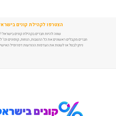
הצטרפו לקהילת קונים בישראל
שווה להיות חברים בקהילת קונים בישראל !
חברים מקבלים ראשונים את כל ההטבות, הנחות, קופונים וכו' ל
ניתן לבטל או לשנות את העדפות ההודעות דפרופיל האישי 
Th
Th
foote
foote
o
o
th
th
website
website
אפשרותך
אפשרותך
לחוץ
לחוץ
נטר
נטר