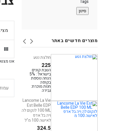
צבע
Tags
th
mai
content
אפשרותך
לחוץ
מציג
נטר
מוצרים חדשים באתר
די
דלג
Versace
חולצת נטע
אזור
Versense
אנו מצטער
Women EDT
225
בא
100 ml ורסצ'ה
הטבת קונים
ורסנס אדט
בישראל : 5%
הנחה נוספת
לאישה 100 מ"ל
בקופה
259.5
חנות מוכרת:
עמוד
גבירה
הטבת קונים
בישראל : 5%
הנחה נוספת
Lancome La Vie
בקופה
Est Belle EDP
חנות מוכרת:
100 ML לנקום לה
TaxFreeBeauty
ויה בל אדפ
Elie Saab L'E
לאישה 100 מ"ל
Parfum
324.5
Essentiel EDP